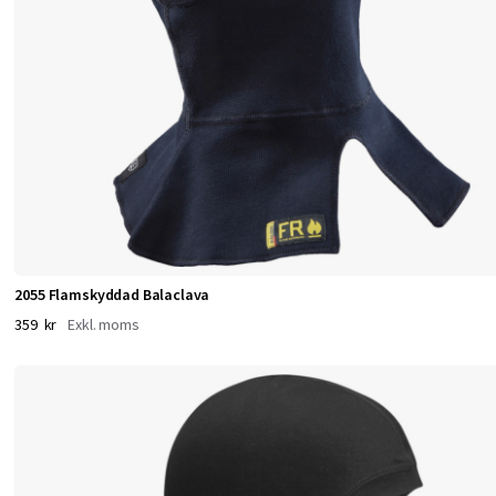
l
a
,
v
i
n
2055 Flamskyddad Balaclava
359 kr
d
o
c