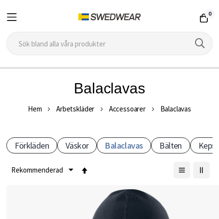
0
Hoppa
Balaclavas
till
B
innehållet
Hem
Arbetskläder
Accessoarer
Balaclavas
a
Förkläden
Väskor
Balaclavas
Bälten
Kepsa
l
Sätt
a
fallande
c
sortering