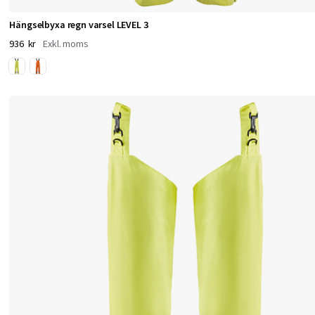
s
e
Hängselbyxa regn varsel LEVEL 3
936 kr
t
t
o
m
d
u
a
r
b
e
t
a
r