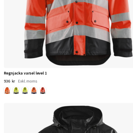
h
v
a
r
d
a
Regnjacka varsel level 1
936 kr
g
V
å
r
a