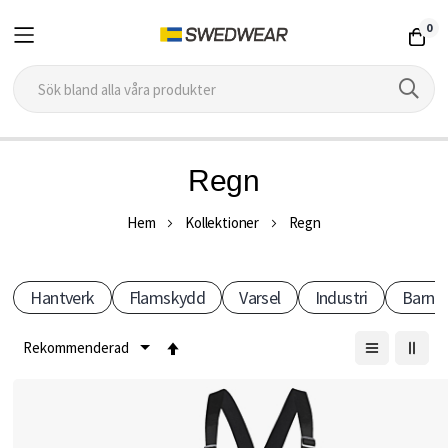
0
Hoppa
Regn
till
R
innehållet
Hem
Kollektioner
Regn
e
Hantverk
Flamskydd
Varsel
Industri
Barn
g
Sätt
n
fallande
k
sortering