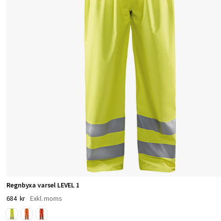
e
r
a
r
t
i
l
l
j
o
b
b
Regnbyxa varsel LEVEL 1
e
684 kr
t
e