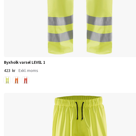
u
t
o
m
h
u
s
Byxholk varsel LEVEL 1
423 kr
,
p
r
o
m
e
n