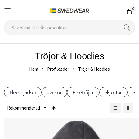
0
Hoppa
Tröjor & Hoodies
till
P
innehållet
Hem
Profilkläder
Tröjor & Hoodies
r
Fleecejackor
Jackor
Pikétröjor
Skjortor
Sh
o
f
Sätt
fallande
i
sortering
l