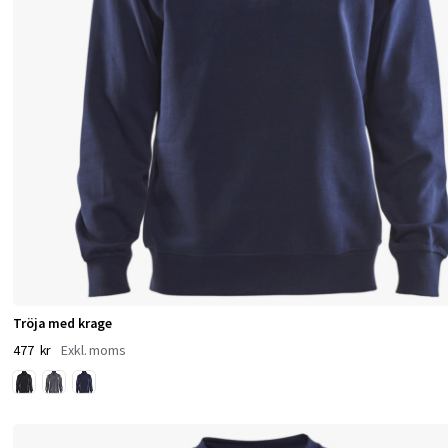
.
O
E
K
O
‑
T
E
X
®
Tröja med krage
f
477 kr
ä
r
g