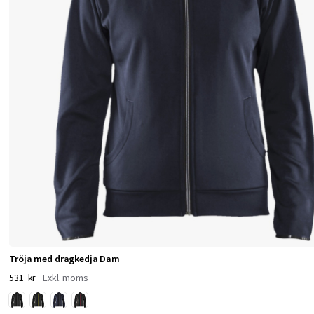
a
m
­
g
a
r
n
s
­
f
l
e
Tröja med dragkedja Dam
e
531 kr
c
e