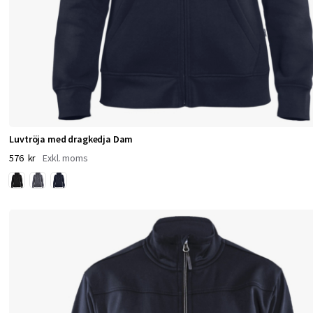
g
g
a
2
8
Luvtröja med dragkedja Dam
0
576 kr
–
3
2
0
g
k