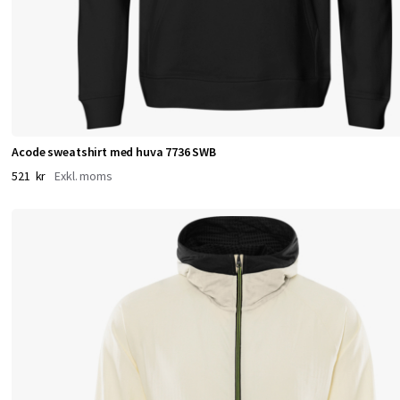
k
e
i
s
Acode sweatshirt med huva 7736 SWB
a
521 kr
m
m
a
p
l
a