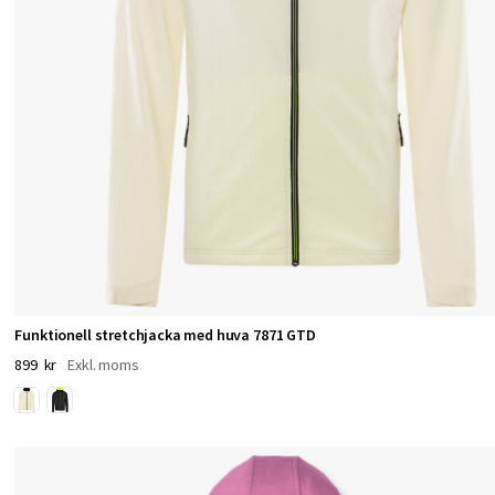
g
g
S
ä
t
t
e
n
Funktionell stretchjacka med huva 7871 GTD
p
899 kr
e
r
s
o