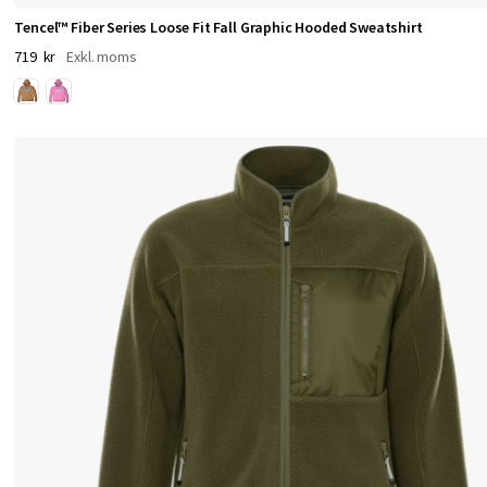
r
Tencel™ Fiber Series Loose Fit Fall Graphic Hooded Sweatshirt
j
719 kr
e
k
u
n
d
m
ö
t
e
m
e
d
p