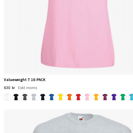
o
m
ä
r
i
k
o
n
i
s
k
Valueweight T 10-PACK
t
630 kr
n
ä
r
d
e