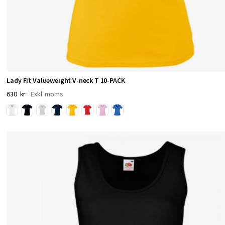
o
d
i
e
s
o
Lady Fit Valueweight V-neck T 10-PACK
c
630 kr
h
u
n
d
e
r
k
l
ä
d