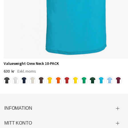
d
e
s
i
g
n
.
M
Valueweight Crew Neck 10-PACK
e
630 kr
d
r
ö
t
t
INFOMATION
e
r
MITT KONTO
f