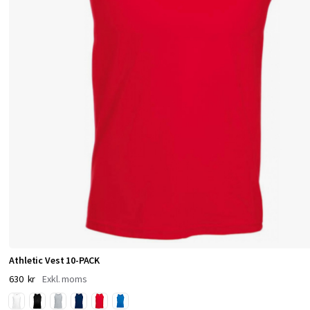
a
s
p
l
a
g
g
f
ö
Athletic Vest 10-PACK
r
630 kr
h