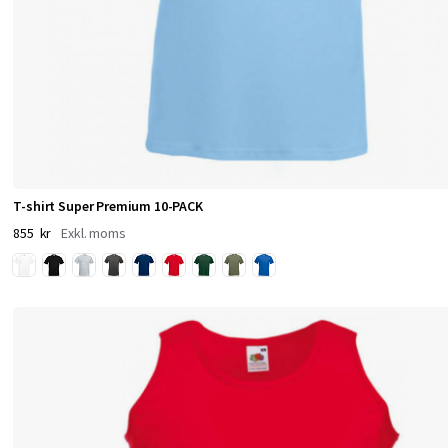
m
–
b
e
T-shirt Super Premium 10-PACK
k
855 kr
v
ä
m
a
b