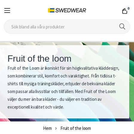
0
Hoppa
till
Fruit of the loom
innehållet
Fruit of the Loom är ikoniskt för sin högkvalitativa kläddesign,
F
som kombinerar stil, komfort och varaktighet. Från tidlösa t-
r
shirts till mysiga träningskläder, erbjuder de bekväma kläder
som passar alla livsstilar och tillfällen. Med Fruit of the Loom
u
väljer du mer än bara kläder - du väljer en tradition av
i
exceptionell kvalitet och värde.
t
Hem
Fruit of the loom