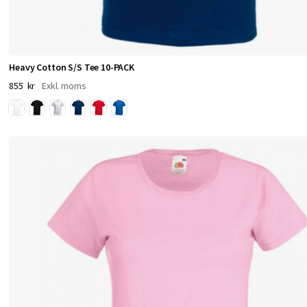
n
F
r
Heavy Cotton S/S Tee 10-PACK
u
855 kr
i
t
o
f
t
h
e
L
o