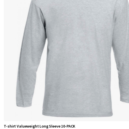
t
g
ä
l
l
e
r
F
r
u
i
t
o
f
t
T-shirt Valueweight Long Sleeve 10-PACK
h