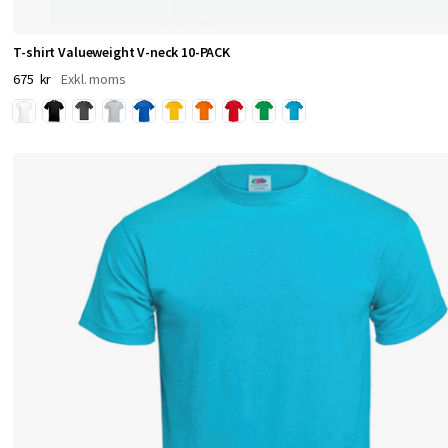
a
l
T-shirt Valueweight V-neck 10-PACK
i
675 kr
t
e
t
o
c
h
p
r
i
s
v
ä
r
d