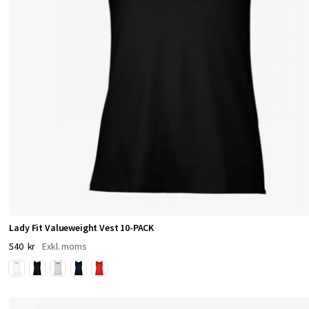
e
r
s
o
m
k
o
m
b
i
n
e
r
Lady Fit Valueweight Vest 10-PACK
a
540 kr
r
m
j