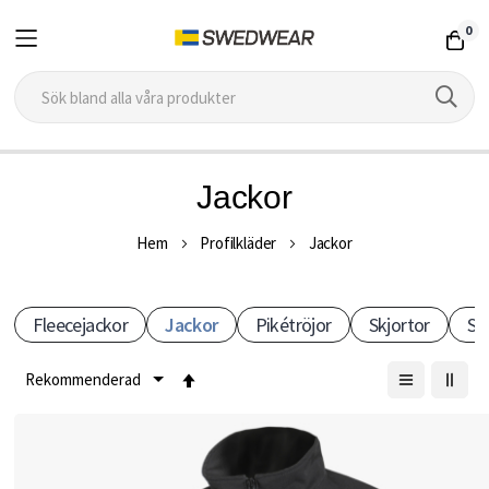
0
Hoppa
Jackor
till
P
innehållet
Hem
Profilkläder
Jackor
r
Fleecejackor
Jackor
Pikétröjor
Skjortor
Sh
o
f
Sätt
fallande
i
sortering
l