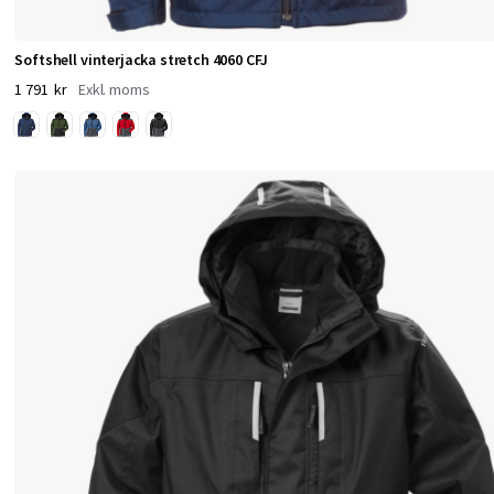
o
n
Softshell vinterjacka stretch 4060 CFJ
1 791 kr
m
e
d
R
D
S
‑
c
e
r
t
i