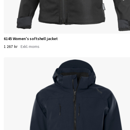
ö
r
e
r
6145 Women's softshell jacket
1 267 kr
f
ö
r
d
i
t
t