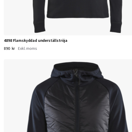
o
t
v
ä
d
4898 Flamskyddad underställströja
e
890 kr
r
&
v
i
n
d
.