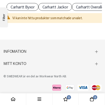
Carhartt Byxor
Carhartt Jackor
Carhartt Overaller
t
Filter
t
Vi kan inte hitta produkter som matchade urvalet.
–
i
INFOMATION
k
MITT KONTO
o
© SWEDWEAR är en del av
Workwear North AB
.
n
i
s
0
0