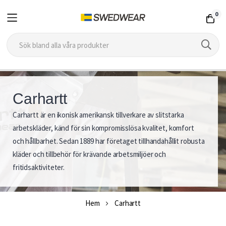
0
Hoppa
till
Carhartt
innehållet
Carhartt är en ikonisk amerikansk tillverkare av slitstarka
C
arbetskläder, känd för sin kompromisslösa kvalitet, komfort
a
och hållbarhet. Sedan 1889 har företaget tillhandahållit robusta
kläder och tillbehör för krävande arbetsmiljöer och
r
fritidsaktiviteter.
h
a
Hem
Carhartt
r