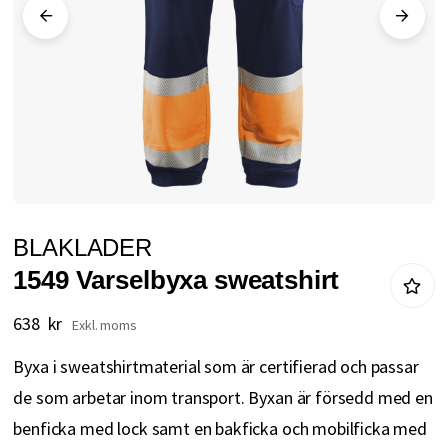
Hoppa
BLAKLADER
till
1549 Varselbyxa sweatshirt
början
av
638 kr
bildgalleriet
Byxa i sweatshirtmaterial som är certifierad och passar
de som arbetar inom transport. Byxan är försedd med en
benficka med lock samt en bakficka och mobilficka med