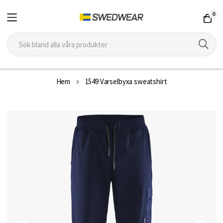
0
Hoppa
Hem
1549 Varselbyxa sweatshirt
till
innehållet
Hoppa
till
slutet
av
bildgalleriet