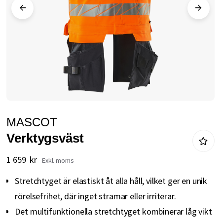
Hoppa
MASCOT
till
Verktygsväst
början
av
1 659 kr
bildgalleriet
Stretchtyget är elastiskt åt alla håll, vilket ger en unik
rörelsefrihet, där inget stramar eller irriterar.
Det multifunktionella stretchtyget kombinerar låg vikt