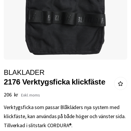
Hoppa
BLAKLADER
till
2176 Verktygsficka klickfäste
början
av
206 kr
bildgalleriet
Verktygsficka som passar Blåkläders nya system med
klickfäste, kan användas på både höger och vänster sida.
Tillverkad i slitstark CORDURA®.