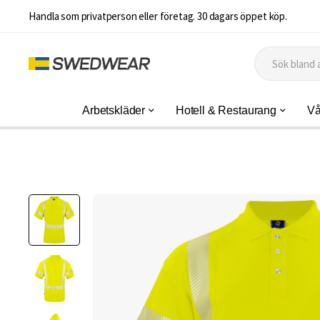
Handla som privatperson eller företag. 30 dagars öppet köp.
Arbetskläder
Hotell & Restaurang
Vå
Hoppa
till
slutet
av
bildgalleriet