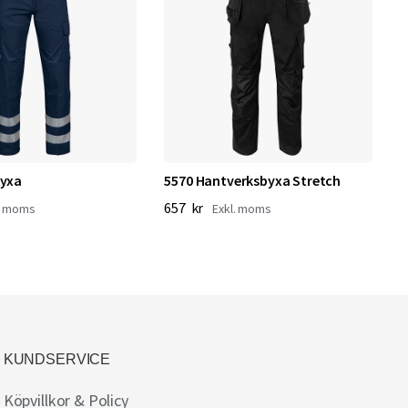
byxa
5570 Hantverksbyxa Stretch
3
657 kr
2
KUNDSERVICE
Köpvillkor & Policy