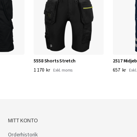
5558 Shorts Stretch
2517 Midje
1 170 kr
657 kr
MITT KONTO
Orderhistorik