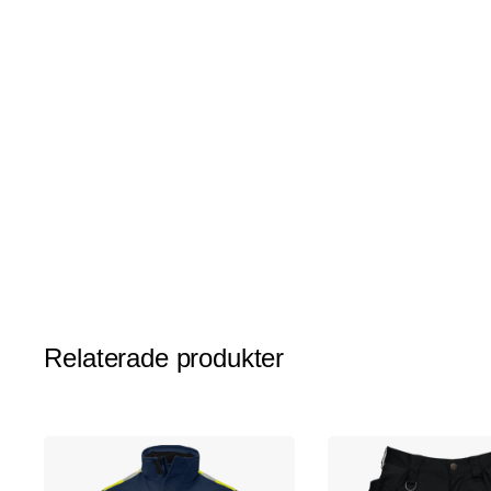
av
bildgalleriet
Relaterade produkter