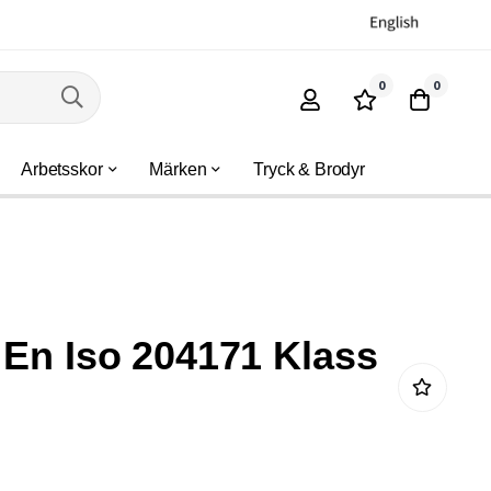
0
0
Arbetsskor
Märken
Tryck & Brodyr
 En Iso 204171 Klass