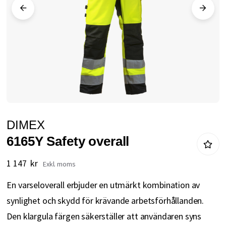
Hoppa
DIMEX
till
6165Y Safety overall
början
av
1 147 kr
bildgalleriet
En varseloverall erbjuder en utmärkt kombination av
synlighet och skydd för krävande arbetsförhållanden.
Den klargula färgen säkerställer att användaren syns