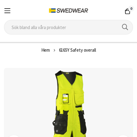
0
Hoppa
Hem
6165Y Safety overall
till
innehållet
Hoppa
till
slutet
av
bildgalleriet