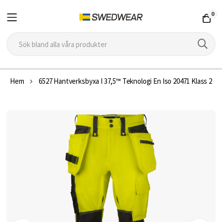
0
Hoppa
Hem
6527 Hantverksbyxa I 37,5™ Teknologi En Iso 20471 Klass 2
till
innehållet
Hoppa
till
slutet
av
bildgalleriet