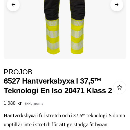
Hoppa
PROJOB
till
6527 Hantverksbyxa I 37,5™
början
Teknologi En Iso 20471 Klass 2
av
bildgalleriet
1 980 kr
Hantverksbyxa i fullstretch och i 37.5™ teknologi. Sidorna
upptill är inte i stretch för att ge stadga åt byxan.