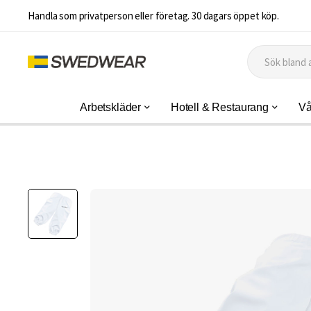
Handla som privatperson eller företag. 30 dagars öppet köp.
Arbetskläder
Hotell & Restaurang
Vå
Hoppa
till
slutet
av
bildgalleriet