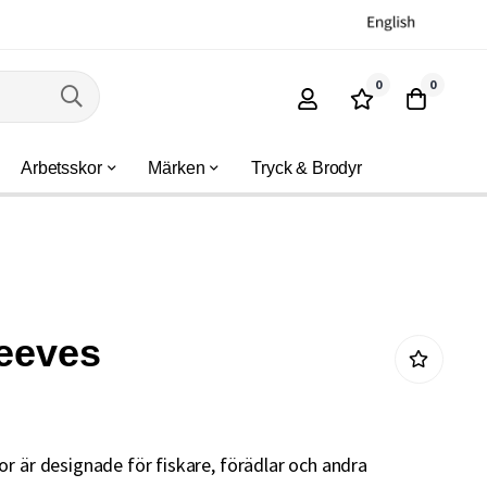
0
0
Arbetsskor
Märken
Tryck & Brodyr
leeves
r är designade för fiskare, förädlar och andra