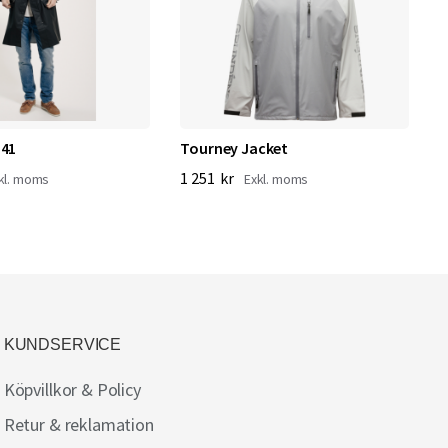
341
Tourney Jacket
T
1 251 kr
1
KUNDSERVICE
Köpvillkor & Policy
Retur & reklamation