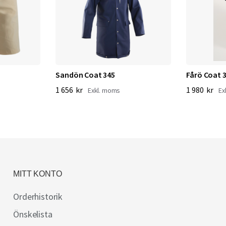
Sandön Coat 345
Fårö Coat 
1 656 kr
1 980 kr
MITT KONTO
Orderhistorik
Önskelista