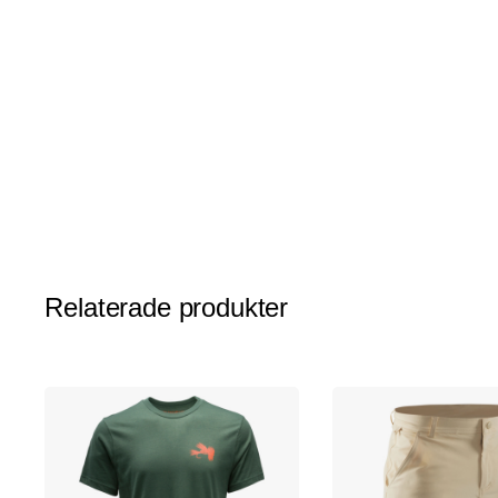
av
bildgalleriet
Relaterade produkter