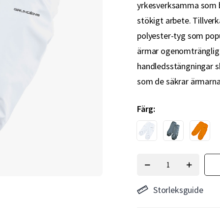
yrkesverksamma som be
stökigt arbete. Tillve
polyester-tyg som popu
ärmar ogenomträngliga f
handledsstängningar s
som de säkrar ärmarna
Färg
Storleksguide