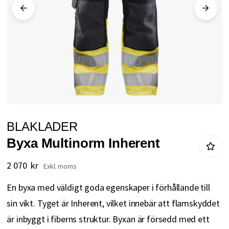
Hoppa
BLAKLADER
till
Byxa Multinorm Inherent
början
av
2 070 kr
bildgalleriet
En byxa med väldigt goda egenskaper i förhållande till
sin vikt. Tyget är Inherent, vilket innebär att flamskyddet
är inbyggt i fiberns struktur. Byxan är försedd med ett