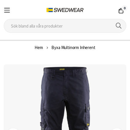
0
Hoppa
Hem
Byxa Multinorm Inherent
till
innehållet
Hoppa
till
slutet
av
bildgalleriet