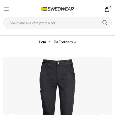
0
Hoppa
Hem
Fia Trousers w
till
innehållet
Hoppa
till
slutet
av
bildgalleriet