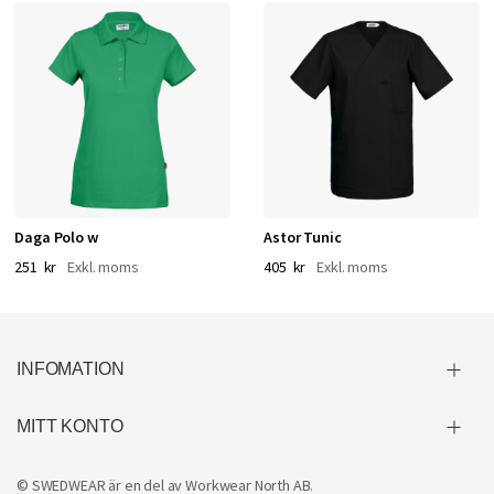
Daga Polo w
Astor Tunic
251 kr
405 kr
INFOMATION
MITT KONTO
© SWEDWEAR är en del av
Workwear North AB
.