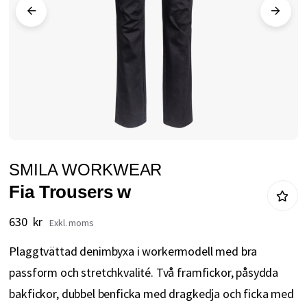
Hoppa
SMILA WORKWEAR
till
Fia Trousers w
början
av
630 kr
bildgalleriet
Plaggtvättad denimbyxa i workermodell med bra
passform och stretchkvalité. Två framfickor, påsydda
bakfickor, dubbel benficka med dragkedja och ficka med