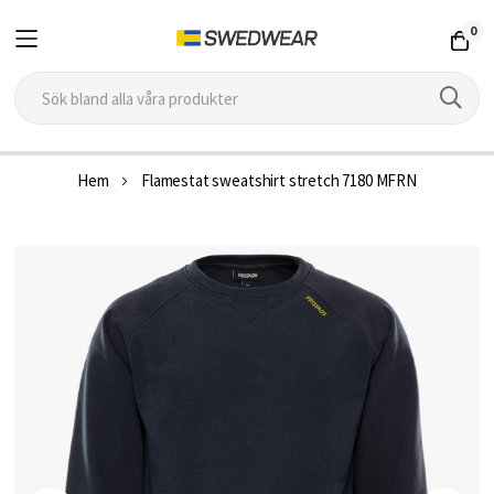
0
Hoppa
Hem
Flamestat sweatshirt stretch 7180 MFRN
till
innehållet
Hoppa
till
slutet
av
bildgalleriet