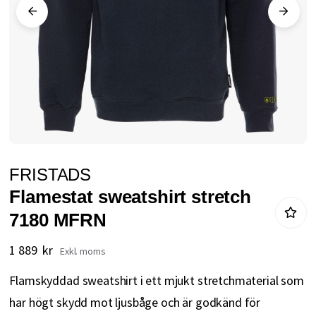
Hoppa
FRISTADS
till
Flamestat sweatshirt stretch
början
7180 MFRN
av
bildgalleriet
1 889 kr
Flamskyddad sweatshirt i ett mjukt stretchmaterial som
har högt skydd mot ljusbåge och är godkänd för