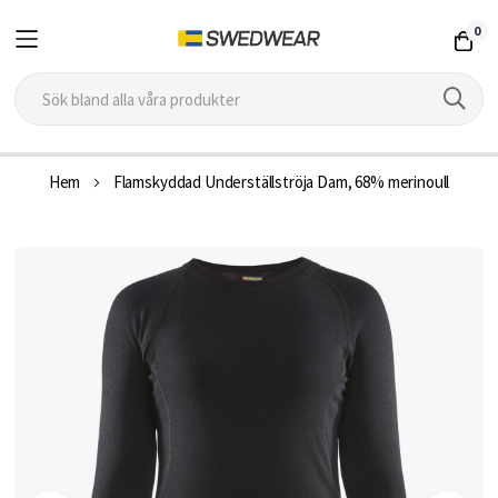
0
Hoppa
Hem
Flamskyddad Underställströja Dam, 68% merinoull
till
innehållet
Hoppa
till
slutet
av
bildgalleriet