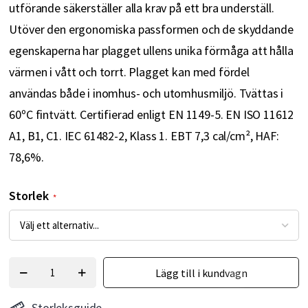
utförande säkerställer alla krav på ett bra underställ.
Utöver den ergonomiska passformen och de skyddande
egenskaperna har plagget ullens unika förmåga att hålla
värmen i vått och torrt. Plagget kan med fördel
användas både i inomhus- och utomhusmiljö. Tvättas i
60ºC fintvätt. Certifierad enligt EN 1149-5. EN ISO 11612
A1, B1, C1. IEC 61482-2, Klass 1. EBT 7,3 cal/cm², HAF:
78,6%.
Storlek
Lägg till i kundvagn
Storleksguide