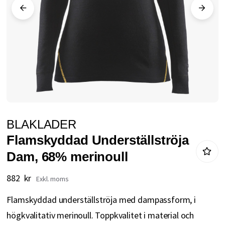
Hoppa
BLAKLADER
till
Flamskyddad Underställströja
början
Dam, 68% merinoull
av
bildgalleriet
882 kr
Flamskyddad underställströja med dampassform, i
högkvalitativ merinoull. Toppkvalitet i material och