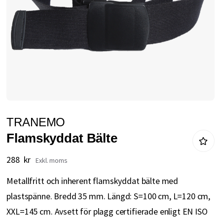
Hoppa
TRANEMO
till
Flamskyddat Bälte
början
av
288 kr
bildgalleriet
Metallfritt och inherent flamskyddat bälte med
plastspänne. Bredd 35 mm. Längd: S=100 cm, L=120 cm,
XXL=145 cm. Avsett för plagg certifierade enligt EN ISO