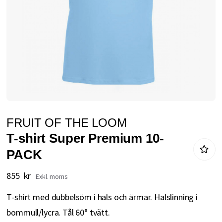
Hoppa
FRUIT OF THE LOOM
till
T-shirt Super Premium 10-
början
PACK
av
bildgalleriet
855 kr
T-shirt med dubbelsöm i hals och ärmar. Halslinning i
bommull/lycra. Tål 60° tvätt.