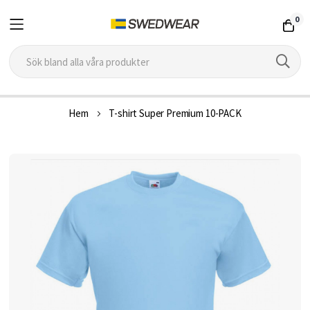
0
Hoppa
Hem
T-shirt Super Premium 10-PACK
till
innehållet
Hoppa
till
slutet
av
bildgalleriet