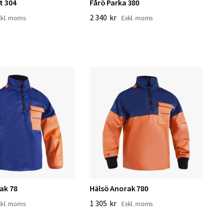
t 304
Fårö Parka 380
2 340 kr
ak 78
Hälsö Anorak 780
1 305 kr