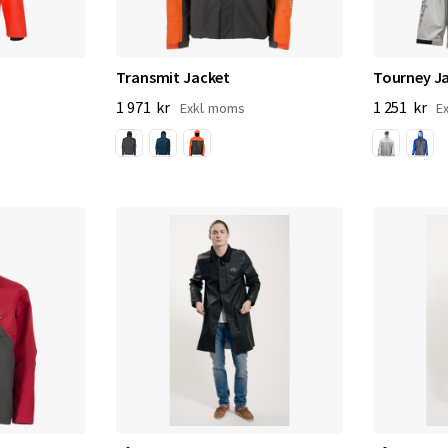
Transmit Jacket
Tourney J
1 971 kr
1 251 kr