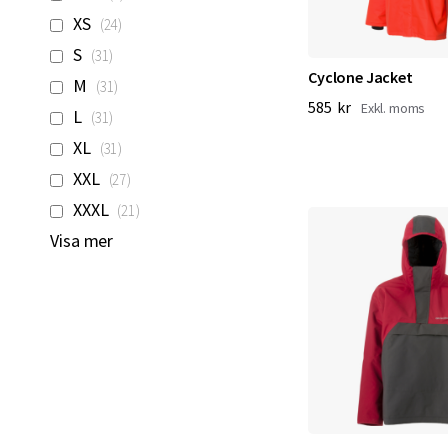
artiklar
XS
24
artiklar
S
31
Cyclone Jacket
artiklar
M
31
585 kr
artiklar
L
31
artiklar
XL
31
artiklar
XXL
27
artiklar
XXXL
21
Visa mer