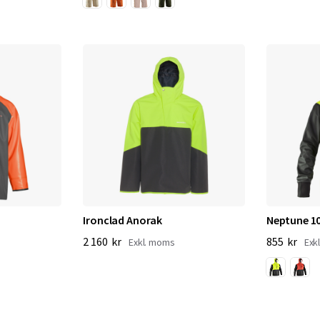
Ironclad Anorak
Neptune 10
2 160 kr
855 kr