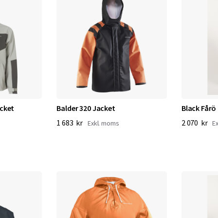
cket
Balder 320 Jacket
Black Fårö
1 683 kr
2 070 kr