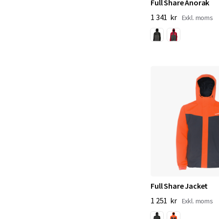
Full Share Anorak
1 341 kr
Full Share Jacket
1 251 kr