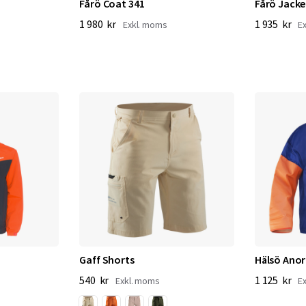
Fårö Coat 341
Fårö Jacke
1 980 kr
1 935 kr
Gaff Shorts
Hälsö Anor
540 kr
1 125 kr