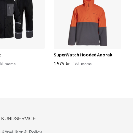
t
SuperWatch Hooded Anorak
1 575 kr
KUNDSERVICE
Köpvillkor & Policy