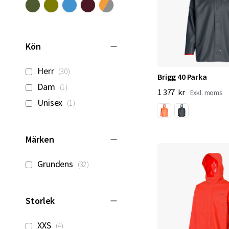
Kön
artiklar
Herr
30
Brigg 40 Parka
artikel
Dam
1
1 377 kr
artikel
Unisex
1
Märken
artiklar
Grundens
32
Storlek
artiklar
XXS
4