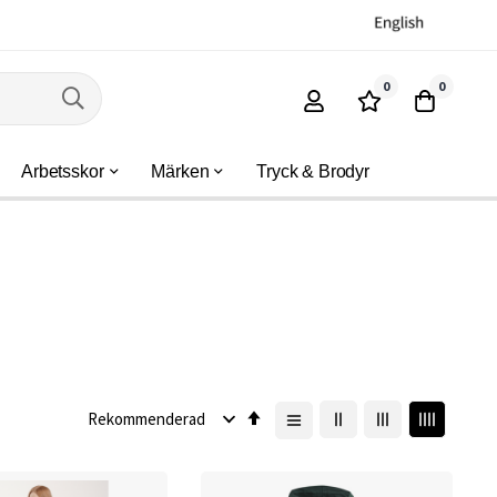
0
0
Arbetsskor
Märken
Tryck & Brodyr
Sätt
fallande
sortering