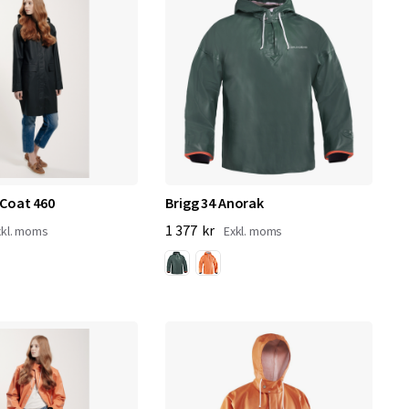
 Coat 460
Brigg 34 Anorak
1 377 kr