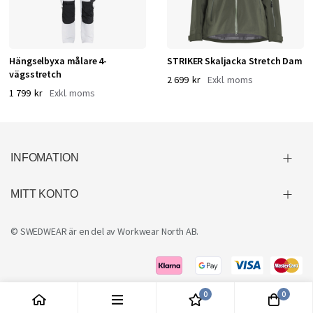
Hängselbyxa målare 4-
STRIKER Skaljacka Stretch Dam
vägsstretch
2 699 kr
1 799 kr
INFOMATION
MITT KONTO
© SWEDWEAR är en del av
Workwear North AB
.
0
0