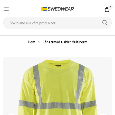
0
Hoppa
Hem
Långärmad t-shirt Multinorm
till
innehållet
Hoppa
till
slutet
av
bildgalleriet