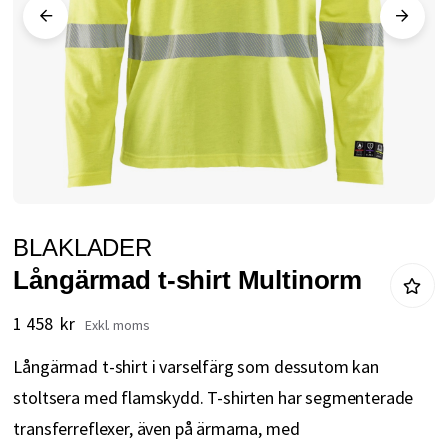
Hoppa
BLAKLADER
till
Långärmad t-shirt Multinorm
början
av
1 458 kr
bildgalleriet
Långärmad t-shirt i varselfärg som dessutom kan
stoltsera med flamskydd. T-shirten har segmenterade
transferreflexer, även på ärmarna, med