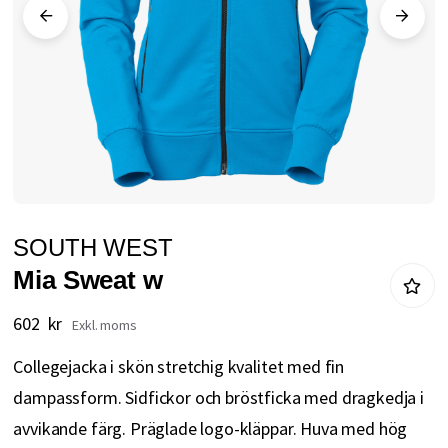
Hoppa
SOUTH WEST
till
Mia Sweat w
början
av
602 kr
bildgalleriet
Collegejacka i skön stretchig kvalitet med fin
dampassform. Sidfickor och bröstficka med dragkedja i
avvikande färg. Präglade logo-kläppar. Huva med hög