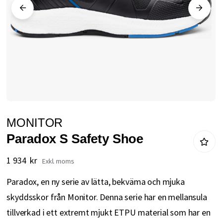
Hoppa
MONITOR
till
Paradox S Safety Shoe
början
av
1 934 kr
bildgalleriet
Paradox, en ny serie av lätta, bekväma och mjuka
skyddsskor från Monitor. Denna serie har en mellansula
tillverkad i ett extremt mjukt ETPU material som har en