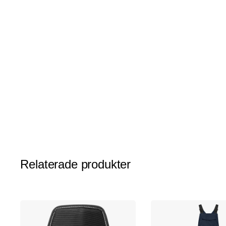
av
bildgalleriet
Relaterade produkter