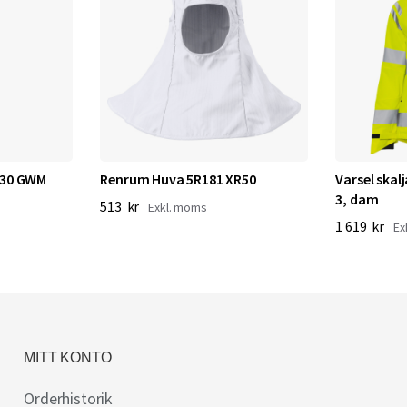
930 GWM
Renrum Huva 5R181 XR50
Varsel skal
3, dam
513 kr
1 619 kr
MITT KONTO
Orderhistorik