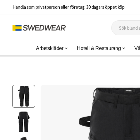
Handla som privatperson eller företag. 30 dagars öppet köp.
Arbetskläder
Hotell & Restaurang
Vå
Hoppa
till
slutet
av
bildgalleriet