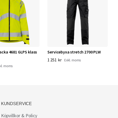
jacka 4681 GLPS klass
Servicebyxa stretch 2700 PLW
S
1 251 kr
8
KUNDSERVICE
Köpvillkor & Policy