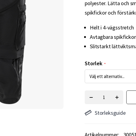
polyester. Lätta och s
spikfickor och förstärk
Helt i 4-vägsstretch
Avtagbara spikfickor
Slitstarkt lättviktsm
Storlek
Storleksguide
Artikelnummer
3005