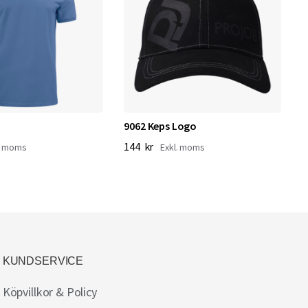
9062 Keps Logo
6
I
144 kr
1
KUNDSERVICE
Köpvillkor & Policy