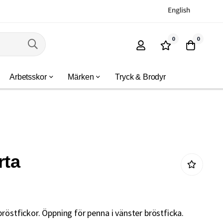
0
0
Arbetsskor
Märken
Tryck & Brodyr
rta
röstfickor. Öppning för penna i vänster bröstficka.