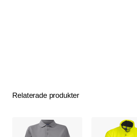
av
bildgalleriet
Relaterade produkter