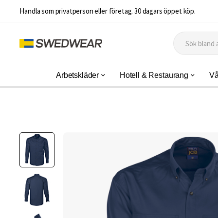
Handla som privatperson eller företag. 30 dagars öppet köp.
Arbetskläder
Hotell & Restaurang
Vå
Hoppa
till
slutet
av
bildgalleriet