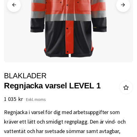
Hoppa
BLAKLADER
till
Regnjacka varsel LEVEL 1
början
av
1 035 kr
bildgalleriet
Regnjacka i varsel för dig med arbetsuppgifter som
kräver ett lätt och smidigt regnplagg. Den är vind- och
vattentät och har svetsade sömmar samt avtagbar,