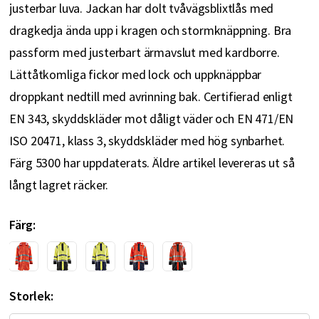
justerbar luva. Jackan har dolt tvåvägsblixtlås med
dragkedja ända upp i kragen och stormknäppning. Bra
passform med justerbart ärmavslut med kardborre.
Lättåtkomliga fickor med lock och uppknäppbar
droppkant nedtill med avrinning bak. Certifierad enligt
EN 343, skyddskläder mot dåligt väder och EN 471/EN
ISO 20471, klass 3, skyddskläder med hög synbarhet.
Färg 5300 har uppdaterats. Äldre artikel levereras ut så
långt lagret räcker.
Färg
Storlek