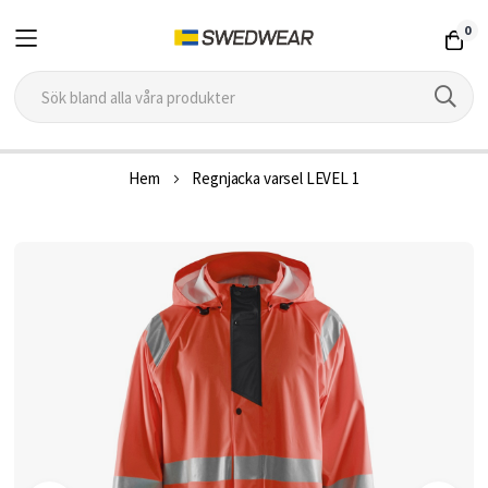
0
Hoppa
Hem
Regnjacka varsel LEVEL 1
till
innehållet
Hoppa
till
slutet
av
bildgalleriet