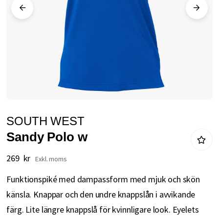
Hoppa
SOUTH WEST
till
Sandy Polo w
början
av
269 kr
bildgalleriet
Funktionspiké med dampassform med mjuk och skön
känsla. Knappar och den undre knappslån i avvikande
färg. Lite längre knappslå för kvinnligare look. Eyelets