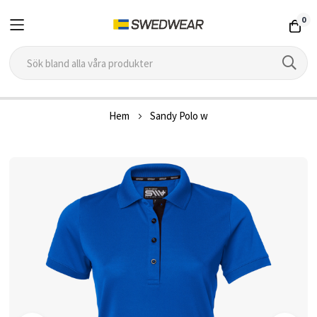
0
Hoppa
Hem
Sandy Polo w
till
innehållet
Hoppa
till
slutet
av
bildgalleriet