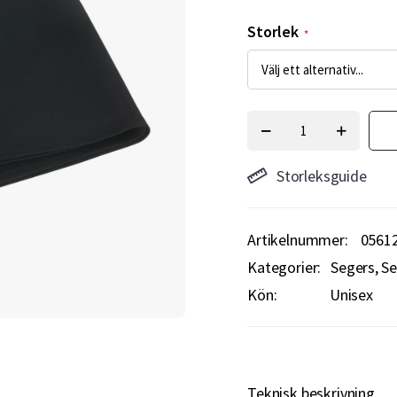
Storlek
Storleksguide
Artikelnummer
0561
Kategorier:
Segers
Se
Kön:
Unisex
Teknisk beskrivning