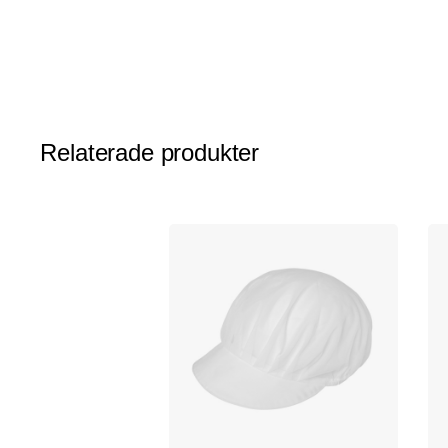
av
bildgalleriet
Relaterade produkter