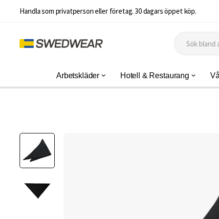
Handla som privatperson eller företag. 30 dagars öppet köp.
Arbetskläder
Hotell & Restaurang
Vå
Hoppa
till
slutet
av
bildgalleriet