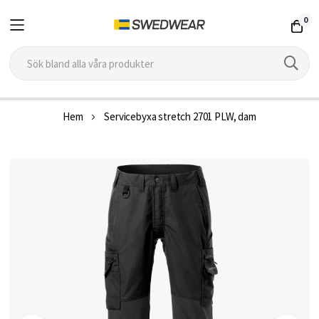
0
Hoppa
Hem
Servicebyxa stretch 2701 PLW, dam
till
innehållet
Hoppa
till
slutet
av
bildgalleriet