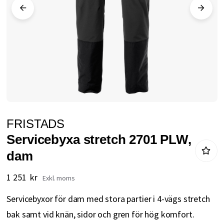
Hoppa
FRISTADS
till
Servicebyxa stretch 2701 PLW,
början
dam
av
bildgalleriet
1 251 kr
Servicebyxor för dam med stora partier i 4-vägs stretch
bak samt vid knän, sidor och gren för hög komfort.