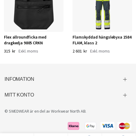
Flex allroundficka med
Flamskyddad hängslebyxa 1584
dragkedja 9805 CRKN
FLAM, klass 2
315 kr
2 601 kr
INFOMATION
MITT KONTO
© SWEDWEAR är en del av
Workwear North AB
.