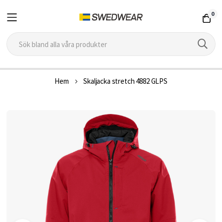
0
Hoppa
Hem
Skaljacka stretch 4882 GLPS
till
innehållet
Hoppa
till
slutet
av
bildgalleriet