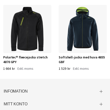
Polartec® fleecejacka stretch
Softshell-jacka med huva 4655
4870 GPY
GBF
1 664 kr
1 529 kr
INFOMATION
MITT KONTO