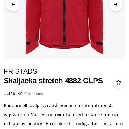
Hoppa
FRISTADS
till
Skaljacka stretch 4882 GLPS
början
av
1 349 kr
bildgalleriet
Funktionell skaljacka av återvunnet material med 4-
vägsstretch. Vatten- och vindtät med tejpade sömmar
och andasfunktion. En mjuk och smidig arbetsjacka som