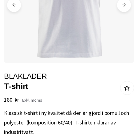
Hoppa
BLAKLADER
till
T-shirt
början
av
180 kr
bildgalleriet
Klassisk t-shirt i ny kvalitet då den är gjord i bomull och
polyester (komposition 60/40). T-shirten klarar av
industritvätt.