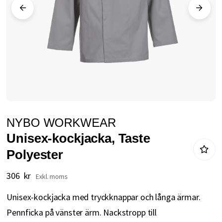
Hoppa
NYBO WORKWEAR
till
Unisex-kockjacka, Taste
början
Polyester
av
bildgalleriet
306 kr
Unisex-kockjacka med tryckknappar och långa ärmar.
Pennficka på vänster ärm. Nackstropp till