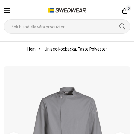
0
Hoppa
Hem
Unisex-kockjacka, Taste Polyester
till
innehållet
Hoppa
till
slutet
av
bildgalleriet