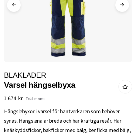
Hoppa
BLAKLADER
till
Varsel hängselbyxa
början
av
1 674 kr
bildgalleriet
Hängslebyxor i varsel för hantverkaren som behöver
synas. Hängslena är breda och har kraftiga resår. Har
knäskyddsfickor, bakfickor med bälg, benficka med bälg,