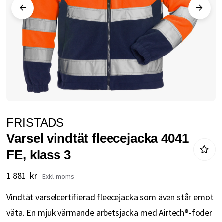
Hoppa
FRISTADS
till
Varsel vindtät fleecejacka 4041
början
FE, klass 3
av
bildgalleriet
1 881 kr
Vindtät varselcertifierad fleecejacka som även står emot
väta. En mjuk värmande arbetsjacka med Airtech®-foder