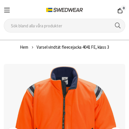
0
Hoppa
Hem
Varsel vindtät fleecejacka 4041 FE, klass 3
till
innehållet
Hoppa
till
slutet
av
bildgalleriet