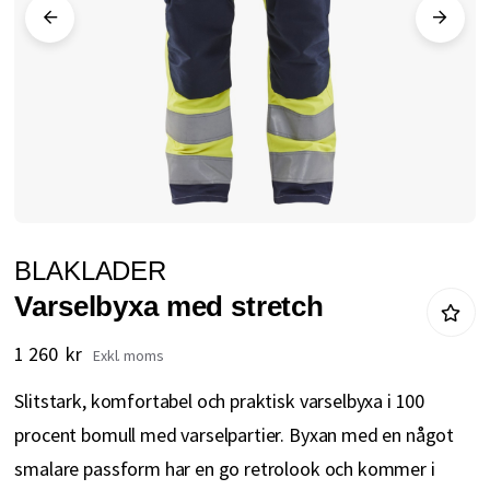
Hoppa
BLAKLADER
till
Varselbyxa med stretch
början
av
1 260 kr
bildgalleriet
Slitstark, komfortabel och praktisk varselbyxa i 100
procent bomull med varselpartier. Byxan med en något
smalare passform har en go retrolook och kommer i