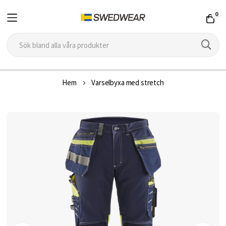
0
Hoppa
Hem
Varselbyxa med stretch
till
innehållet
Hoppa
till
slutet
av
bildgalleriet