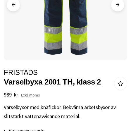
Hoppa
FRISTADS
till
Varselbyxa 2001 TH, klass 2
början
av
989 kr
bildgalleriet
Varselbyxor med knäfickor. Bekväma arbetsbyxor av
slitstarkt vattenavvisande material.
Vattenavvisande