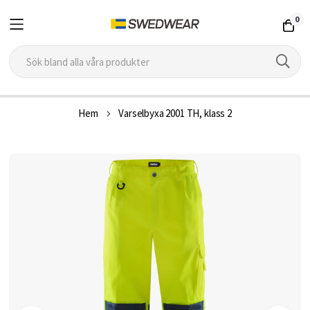
0
Hoppa
Hem
Varselbyxa 2001 TH, klass 2
till
innehållet
Hoppa
till
slutet
av
bildgalleriet