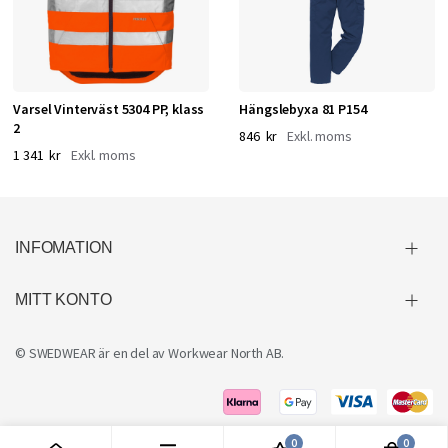
Varsel Vinterväst 5304 PP, klass
Hängslebyxa 81 P154
2
846 kr
1 341 kr
INFOMATION
MITT KONTO
© SWEDWEAR är en del av
Workwear North AB
.
0
0