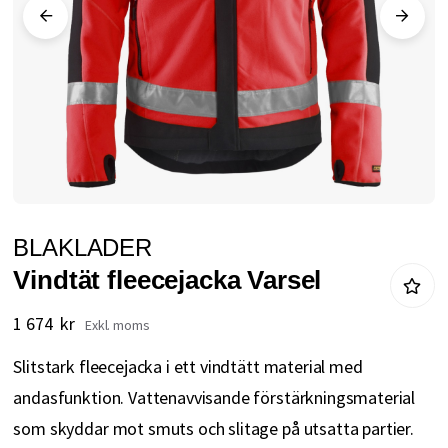
Hoppa
BLAKLADER
till
Vindtät fleecejacka Varsel
början
av
1 674 kr
bildgalleriet
Slitstark fleecejacka i ett vindtätt material med
andasfunktion. Vattenavvisande förstärkningsmaterial
som skyddar mot smuts och slitage på utsatta partier.