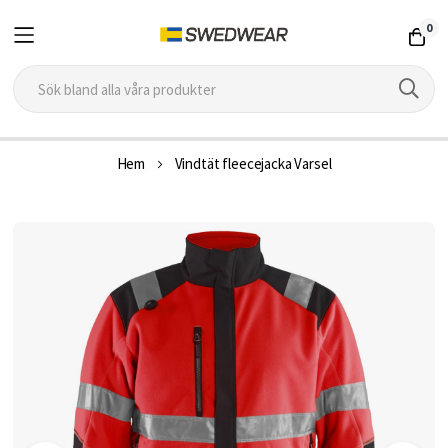
0
Hoppa
Hem
Vindtät fleecejacka Varsel
till
innehållet
Hoppa
till
slutet
av
bildgalleriet