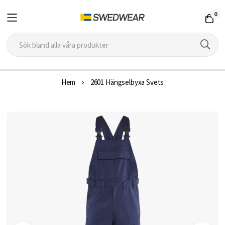
0
Hoppa
Hem
2601 Hängselbyxa Svets
till
innehållet
Hoppa
till
slutet
av
bildgalleriet