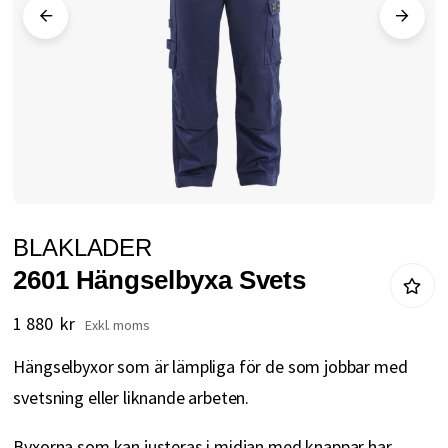
Hoppa
BLAKLADER
till
2601 Hängselbyxa Svets
början
av
1 880 kr
bildgalleriet
Hängselbyxor som är lämpliga för de som jobbar med
svetsning eller liknande arbeten.
Byxorna som kan justeras i midjan med knappar har