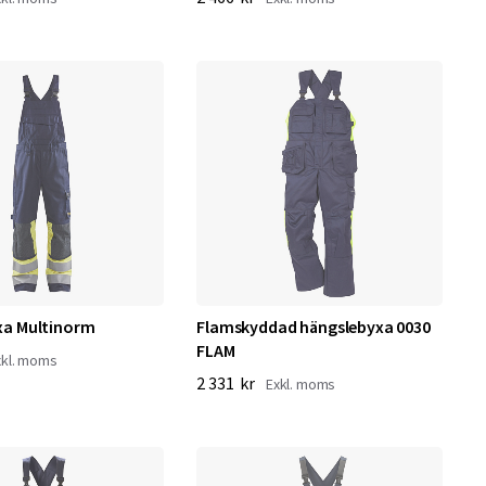
xa Multinorm
Flamskyddad hängslebyxa 0030
FLAM
2 331 kr