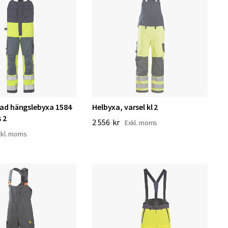
ad hängslebyxa 1584
Helbyxa, varsel kl 2
 2
2 556 kr