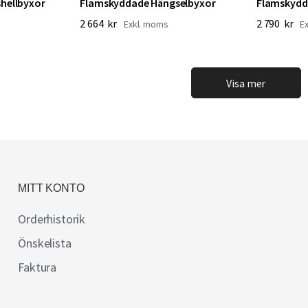
hellbyxor
Flamskyddade Hängselbyxor
Flamskydd
2 664 kr
2 790 kr
Visa mer
MITT KONTO
Orderhistorik
Önskelista
Faktura