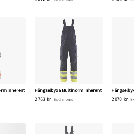
orm Inherent
Hängselbyxa Multinorm Inherent
Hängselby
2 763 kr
2 070 kr