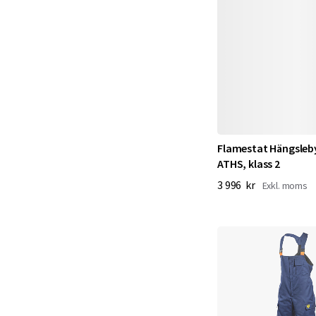
m
o
t
h
e
Flamestat Hängsleb
t
ATHS, klass 2
3 996 kr
t
a
o
c
h