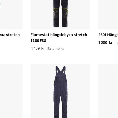
yxa stretch
Flamestat hängslebyxa stretch
2601 Hängs
1180 FSS
1 880 kr
4 409 kr