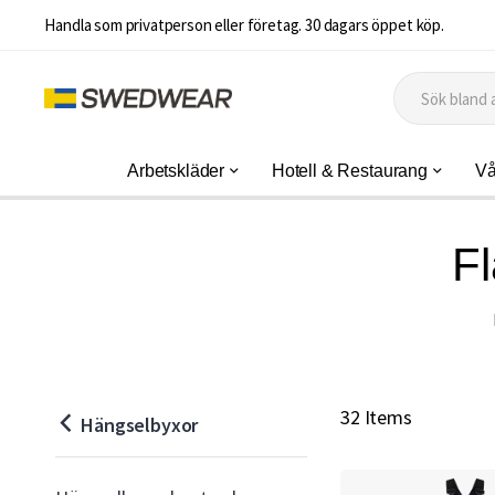
Handla som privatperson eller företag. 30 dagars öppet köp.
Arbetskläder
Hotell & Restaurang
Vå
F
F
l
a
32 Items
Hängselbyxor
m