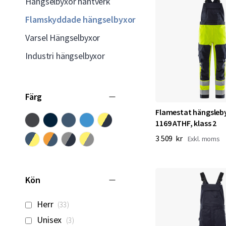
s
Hängselbyxor hantverk
Flamskyddade hängselbyxor
k
Varsel Hängselbyxor
y
Industri hängselbyxor
d
d
Färg
a
Flamestat hängsleb
1169 ATHF, klass 2
d
3 509 kr
e
h
Kön
ä
artiklar
Herr
33
n
artiklar
Unisex
3