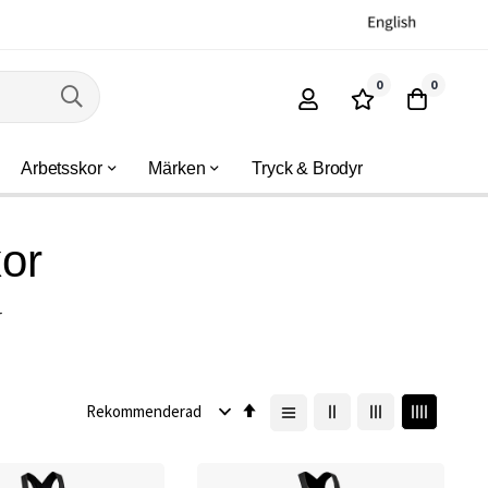
0
0
Arbetsskor
Märken
Tryck & Brodyr
or
r
Sätt
fallande
sortering