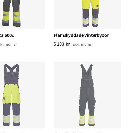
xa 6002
Flamskyddade Vinterbyxor
5 103 kr