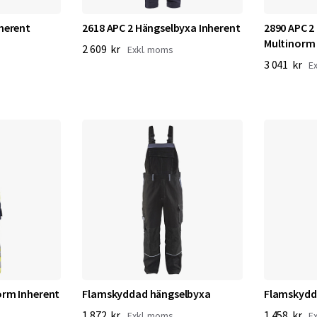
herent
2618 APC 2 Hängselbyxa Inherent
2890 APC 2
Multinorm 
2 609 kr
3 041 kr
orm Inherent
Flamskyddad hängselbyxa
Flamskydd
1 872 kr
1 458 kr