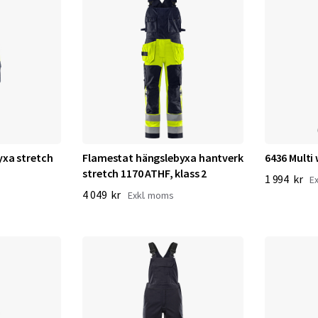
yxa stretch
Flamestat hängslebyxa hantverk
6436 Multi
stretch 1170 ATHF, klass 2
1 994 kr
4 049 kr