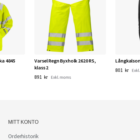
ka 4845
Varsel Regn Byxholk 2620 RS,
Långkalson
klass 2
801 kr
891 kr
MITT KONTO
Orderhistorik