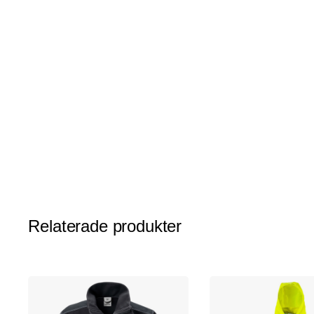
av
bildgalleriet
Relaterade produkter