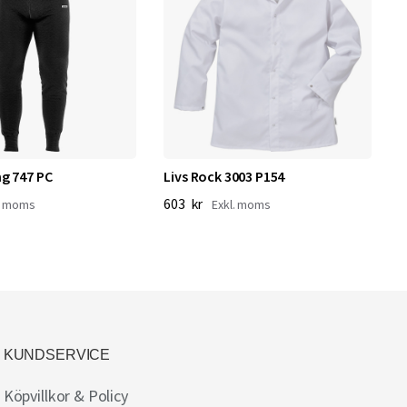
g 747 PC
Livs Rock 3003 P154
F
7
603 kr
1
KUNDSERVICE
Köpvillkor & Policy