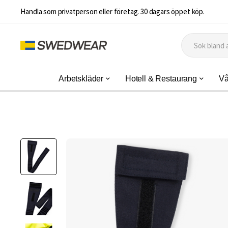
Handla som privatperson eller företag. 30 dagars öppet köp.
Arbetskläder
Hotell & Restaurang
Vå
Hoppa
till
slutet
av
bildgalleriet