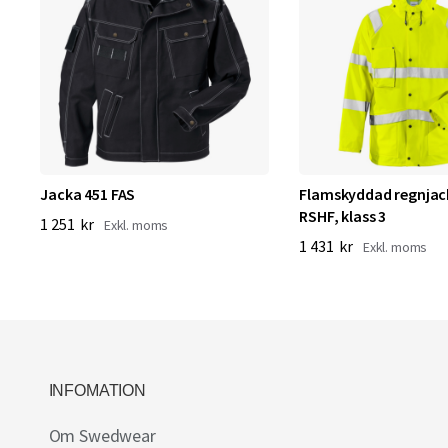
Jacka 451 FAS
Flamskyddad regnjac
RSHF, klass 3
1 251 kr
1 431 kr
INFOMATION
Om Swedwear