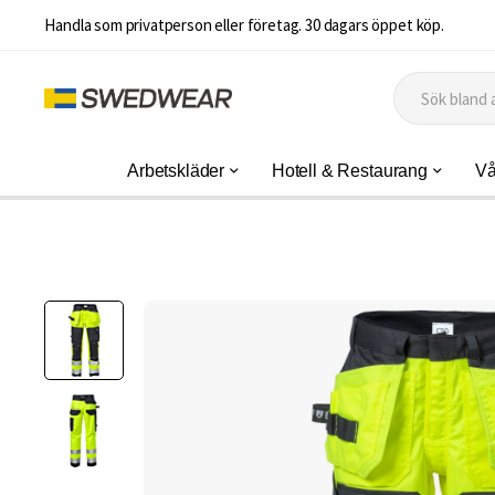
Handla som privatperson eller företag. 30 dagars öppet köp.
Arbetskläder
Hotell & Restaurang
Vå
Hoppa
till
slutet
av
bildgalleriet