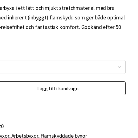
byxa i ett lätt och mjukt stretchmaterial med bra
 med inherent (inbyggt) flamskydd som ger både optimal
örelsefrihet och fantastisk komfort. Godkänd efter 50
Lägg till i kundvagn
20
yxor
Arbetsbyxor
Flamskyddade byxor