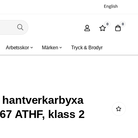
0
0
Arbetsskor
Märken
Tryck & Brodyr
 hantverkarbyxa
167 ATHF, klass 2