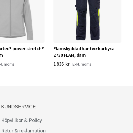
artec® power stretch®
Flamskyddad hantverkarbyxa
T
am
2730 FLAM, dam
4
1 836 kr
KUNDSERVICE
Köpvillkor & Policy
Retur & reklamation