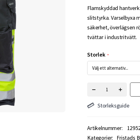
Flamskyddad hantverkar
slitstyrka. Varselbyxa
säkerhet, överlägsen r
tvättar i industritvätt.
Storlek
Storleksguide
Artikelnummer
1295
Kategorier:
Fristads B