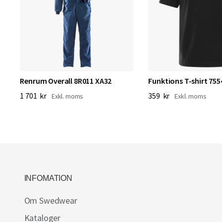
am
Renrum Overall 8R011 XA32
Funktions T-shirt 755
1 701 kr
359 kr
INFOMATION
Om Swedwear
Kataloger