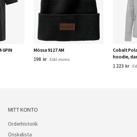
4 GPIN
Mössa 9127 AM
Cobalt Pol
hoodie, d
198 kr
1 223 kr
MITT KONTO
Orderhistorik
Önskelista