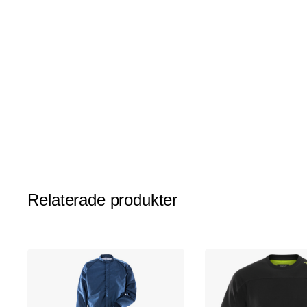
av
bildgalleriet
Relaterade produkter