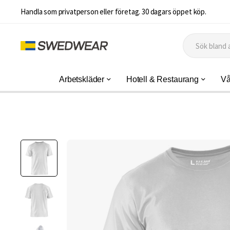
Handla som privatperson eller företag. 30 dagars öppet köp.
Arbetskläder
Hotell & Restaurang
Vå
Hoppa
till
slutet
av
bildgalleriet