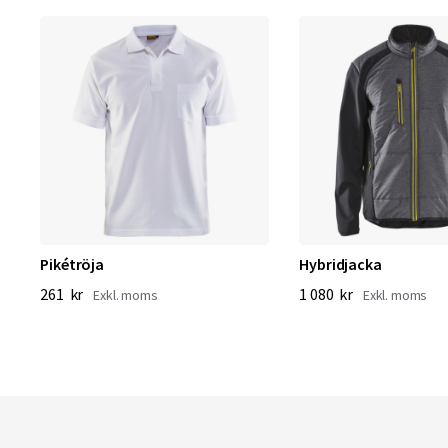
Pikétröja
Hybridjacka
261 kr
1 080 kr