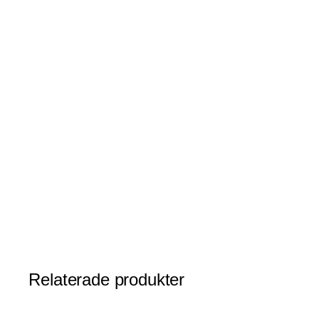
av
bildgalleriet
Relaterade produkter