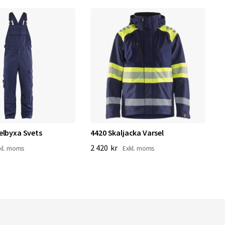
elbyxa Svets
4420 Skaljacka Varsel
3
2 420 kr
3