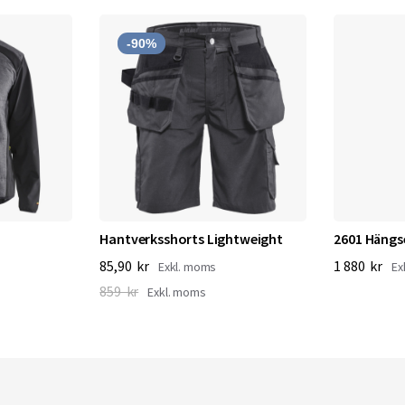
-90%
Hantverksshorts Lightweight
2601 Hängs
85,90 kr
1 880 kr
859 kr