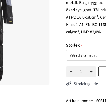
metall. Bälg i rygg oc
ökad synlighet. Tål ind
ATPV: 16,0 cal/cm². Cer
Klass 1 A1. EN ISO 1161
cal/cm², HAF: 82,0%.
Storlek
Storleksguide
Artikelnummer
6061