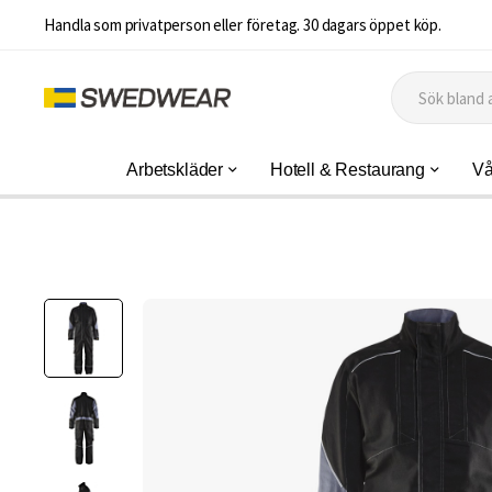
Handla som privatperson eller företag. 30 dagars öppet köp.
Arbetskläder
Hotell & Restaurang
Vå
Hoppa
till
slutet
av
bildgalleriet