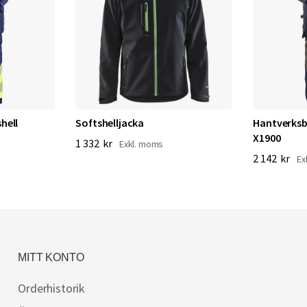
hell
Softshelljacka
Hantverksb
X1900
1 332 kr
2 142 kr
MITT KONTO
Orderhistorik