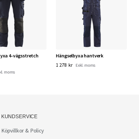
yxa 4-vägsstretch
Hängselbyxa hantverk
V
1 278 kr
1
KUNDSERVICE
Köpvillkor & Policy