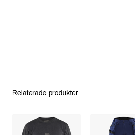
av
bildgalleriet
Relaterade produkter